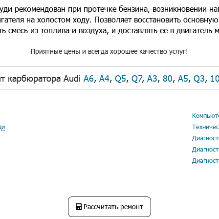
уди рекомендован при протечке бензина, возникновении наг
игателя на холостом ходу. Позволяет восстановить основну
ь смесь из топлива и воздуха, и доставлять ее в двигатель
Приятные цены и всегда хорошее качество услуг!
т карбюратора Audi
A6
,
A4
,
Q5
,
Q7
,
A3
,
80
,
A5
,
Q3
,
1
Компьюте
ди
Техничес
Диагност
Диагност
Диагност
Рассчитать ремонт