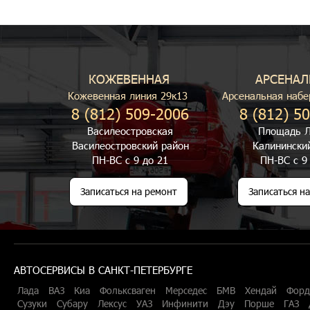
КОЖЕВЕННАЯ
АРСЕНАЛ
Кожевенная линия 29к13
Арсенальная набе
8 (812) 509-2006
8 (812) 5
Василеостровская
Площадь Л
Василеостровский район
Калинински
ПН-ВС с 9 до 21
ПН-ВС с 9
Записаться на ремонт
Записаться н
АВТОСЕРВИСЫ В САНКТ-ПЕТЕРБУРГЕ
Лада
ВАЗ
Киа
Фольксваген
Мерседес
БМВ
Хендай
Форд
Сузуки
Субару
Лексус
УАЗ
Инфинити
Дэу
Порше
ГАЗ