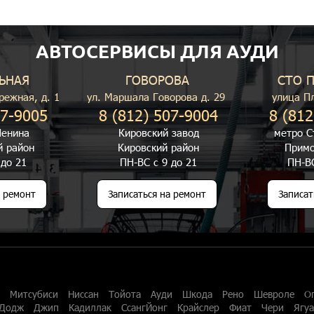
АВТОСЕРВИСЫ ДЛЯ АУДИ
ЬНАЯ
ГОВОРОВА
СТО 
режная, д. 1
ул. Маршала Говорова д. 29
улица П
07-9005
8 (812) 507-9004
8 (812
енина
Кировский завод
метро С
й район
Кировский район
Примо
 до 21
ПН-ВС с 9 до 21
ПН-ВС
а ремонт
Записаться на ремонт
Записат
Митсубиси
Ниссан
Тойота
Ауди
Шкода
Рено
Шевроле
О
Додж
Джип
Кадиллак
СсангЙонг
Крайслер
Фиат
Чери
Ягу