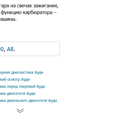
ара на свечах зажигания,
ю функцию карбюратора –
 машины.
00
,
A8
.
рная диагностика Ауди
кий осмотр Ауди
ика перед покупкой Ауди
ика двигателя Ауди
ика дизельного двигателя Ауди