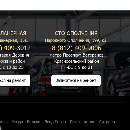
ПЛАНЕРНАЯ
СТО ОПОЛЧЕНИЯ
ланерная, 15Д
Народного Ополчения, 199, к3
) 409-3012
8 (812) 409-9006
тарая Деревня
метро Проспект Ветеранов
рский район
Красносельский район
 с 10 до 21
ПН-ВС с 9 до 21
ься на ремонт
Записаться на ремонт
пель
Мазда
Вольво
Ленд Ровер
Пежо
Хонда
Ситроен
ар