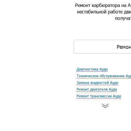
Ремонт карбюратора на А
нестабильной работе дв
получат
Ремон
Диагностика Ауди
Техническое обслуживание Ау
Замена жидкостей Ауди
Ремонт двигателя Ауди
Ремонт трансмиссии Ауди