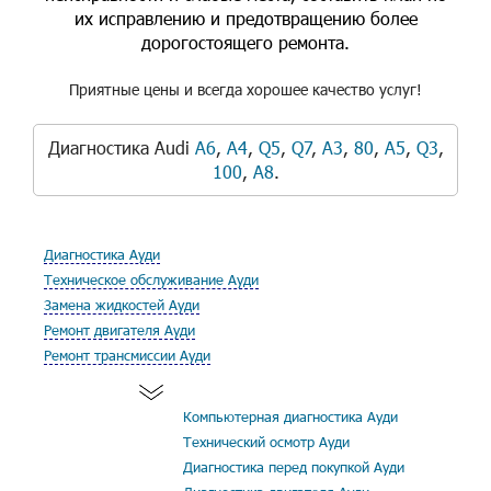
их исправлению и предотвращению более
дорогостоящего ремонта.
Приятные цены и всегда хорошее качество услуг!
Диагностика Audi
A6
,
A4
,
Q5
,
Q7
,
A3
,
80
,
A5
,
Q3
,
100
,
A8
.
Диагностика Ауди
Техническое обслуживание Ауди
Замена жидкостей Ауди
Ремонт двигателя Ауди
Ремонт трансмиссии Ауди
Компьютерная диагностика Ауди
Технический осмотр Ауди
Диагностика перед покупкой Ауди