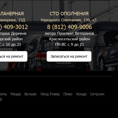
ПЛАНЕРНАЯ
СТО ОПОЛЧЕНИЯ
ланерная, 15Д
Народного Ополчения, 199, к3
) 409-3012
8 (812) 409-9006
тарая Деревня
метро Проспект Ветеранов
рский район
Красносельский район
 с 10 до 21
ПН-ВС с 9 до 21
ься на ремонт
Записаться на ремонт
пель
Мазда
Вольво
Ленд Ровер
Пежо
Хонда
Ситроен
ар