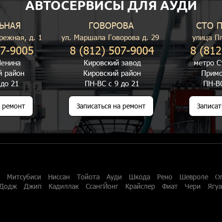
АВТОСЕРВИСЫ ДЛЯ АУДИ
ЬНАЯ
ГОВОРОВА
СТО 
режная, д. 1
ул. Маршала Говорова д. 29
улица П
07-9005
8 (812) 507-9004
8 (812
енина
Кировский завод
метро С
й район
Кировский район
Примо
 до 21
ПН-ВС с 9 до 21
ПН-ВС
а ремонт
Записаться на ремонт
Записат
Митсубиси
Ниссан
Тойота
Ауди
Шкода
Рено
Шевроле
О
Додж
Джип
Кадиллак
СсангЙонг
Крайслер
Фиат
Чери
Ягу