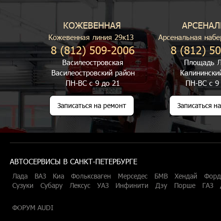
КОЖЕВЕННАЯ
АРСЕНАЛ
Кожевенная линия 29к13
Арсенальная набе
8 (812) 509-2006
8 (812) 5
Василеостровская
Площадь Л
Василеостровский район
Калинински
ПН-ВС с 9 до 21
ПН-ВС с 9
Записаться на ремонт
Записаться н
АВТОСЕРВИСЫ В САНКТ-ПЕТЕРБУРГЕ
Лада
ВАЗ
Киа
Фольксваген
Мерседес
БМВ
Хендай
Форд
Сузуки
Субару
Лексус
УАЗ
Инфинити
Дэу
Порше
ГАЗ
ФОРУМ AUDI