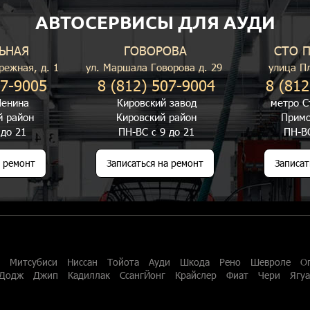
АВТОСЕРВИСЫ ДЛЯ АУДИ
ЬНАЯ
ГОВОРОВА
СТО 
режная, д. 1
ул. Маршала Говорова д. 29
улица П
07-9005
8 (812) 507-9004
8 (812
енина
Кировский завод
метро С
й район
Кировский район
Примо
 до 21
ПН-ВС с 9 до 21
ПН-ВС
а ремонт
Записаться на ремонт
Записат
Митсубиси
Ниссан
Тойота
Ауди
Шкода
Рено
Шевроле
О
Додж
Джип
Кадиллак
СсангЙонг
Крайслер
Фиат
Чери
Ягу