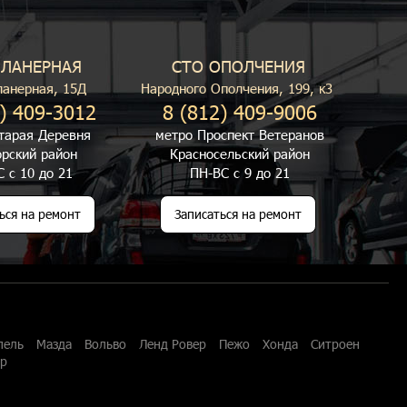
ПЛАНЕРНАЯ
СТО ОПОЛЧЕНИЯ
ланерная, 15Д
Народного Ополчения, 199, к3
) 409-3012
8 (812) 409-9006
тарая Деревня
метро Проспект Ветеранов
рский район
Красносельский район
 с 10 до 21
ПН-ВС с 9 до 21
ься на ремонт
Записаться на ремонт
пель
Мазда
Вольво
Ленд Ровер
Пежо
Хонда
Ситроен
ар