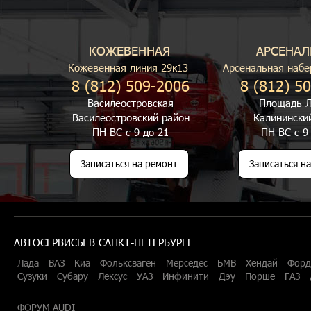
КОЖЕВЕННАЯ
АРСЕНАЛ
Кожевенная линия 29к13
Арсенальная набе
8 (812) 509-2006
8 (812) 5
Василеостровская
Площадь Л
Василеостровский район
Калинински
ПН-ВС с 9 до 21
ПН-ВС с 9
Записаться на ремонт
Записаться н
АВТОСЕРВИСЫ В САНКТ-ПЕТЕРБУРГЕ
Лада
ВАЗ
Киа
Фольксваген
Мерседес
БМВ
Хендай
Форд
Сузуки
Субару
Лексус
УАЗ
Инфинити
Дэу
Порше
ГАЗ
ФОРУМ AUDI