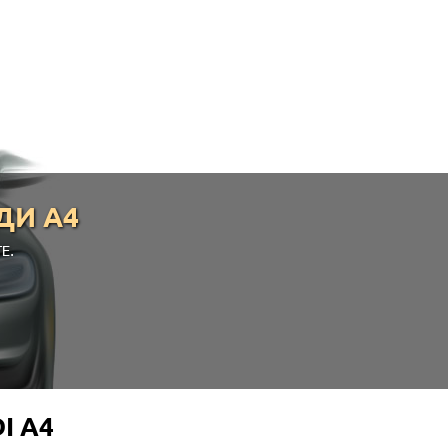
ДИ А4
Е.
I A4