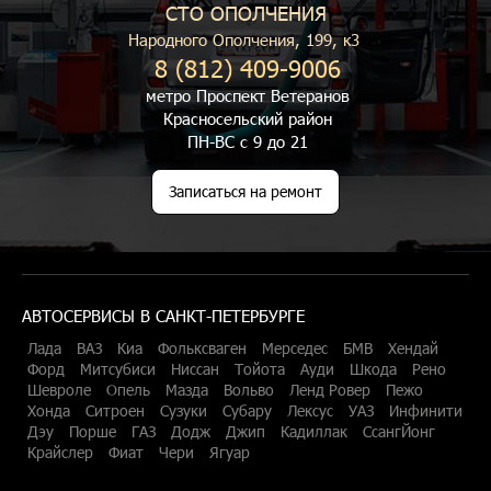
СТО ОПОЛЧЕНИЯ
Народного Ополчения, 199, к3
8 (812) 409-9006
метро Проспект Ветеранов
Красносельский район
ПН-ВС с 9 до 21
Записаться на ремонт
АВТОСЕРВИСЫ В САНКТ-ПЕТЕРБУРГЕ
Лада
ВАЗ
Киа
Фольксваген
Мерседес
БМВ
Хендай
Форд
Митсубиси
Ниссан
Тойота
Ауди
Шкода
Рено
Шевроле
Опель
Мазда
Вольво
Ленд Ровер
Пежо
Хонда
Ситроен
Сузуки
Субару
Лексус
УАЗ
Инфинити
Дэу
Порше
ГАЗ
Додж
Джип
Кадиллак
СсангЙонг
Крайслер
Фиат
Чери
Ягуар